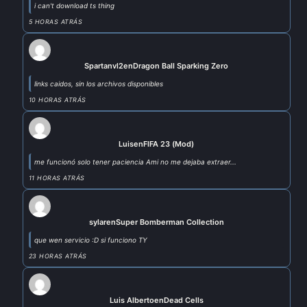
i can't download ts thing
5 HORAS ATRÁS
Spartanvl2
en
Dragon Ball Sparking Zero
links caidos, sin los archivos disponibles
10 HORAS ATRÁS
Luis
en
FIFA 23 (Mod)
me funcionó solo tener paciencia Ami no me dejaba extraer...
11 HORAS ATRÁS
sylar
en
Super Bomberman Collection
que wen servicio :D si funciono TY
23 HORAS ATRÁS
Luis Alberto
en
Dead Cells