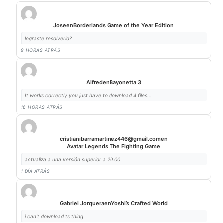
Jose
en
Borderlands Game of the Year Edition
lograste resolverlo?
9 HORAS ATRÁS
Alfred
en
Bayonetta 3
It works correctly you just have to download 4 files...
16 HORAS ATRÁS
cristianibarramartinez446@gmail.com
en
Avatar Legends The Fighting Game
actualiza a una versión superior a 20.00
1 DÍA ATRÁS
Gabriel Jorquera
en
Yoshi’s Crafted World
i can't download ts thing