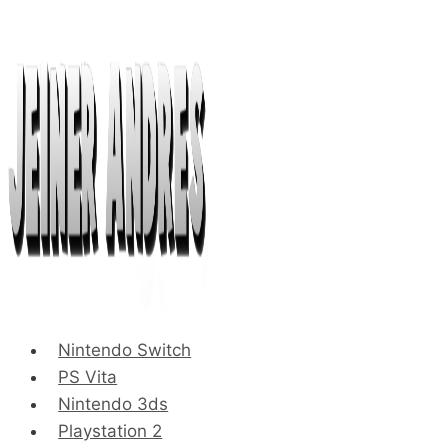
Saltar
al
contenido
Nintendo Switch
PS Vita
Nintendo 3ds
Playstation 2