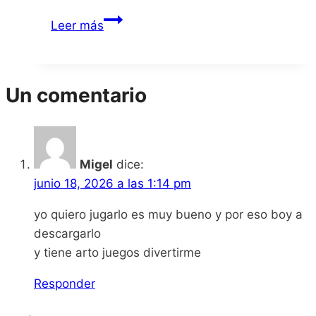
Paper
Leer más
Mario
The
Thousand-
Un comentario
Year
Door
Migel
dice:
junio 18, 2026 a las 1:14 pm
yo quiero jugarlo es muy bueno y por eso boy a
descargarlo
y tiene arto juegos divertirme
Responder