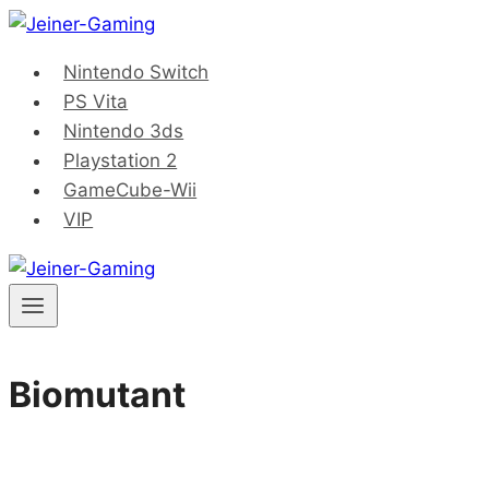
Saltar
al
Nintendo Switch
contenido
PS Vita
Nintendo 3ds
Playstation 2
GameCube-Wii
VIP
Biomutant