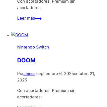
Con acortadores: Premium sin
acortadores:
Mika
Leer más
and
the
Witch’s
Mountain
Nintendo Switch
DOOM
Por
Jeiner
septiembre 6, 2025
octubre 21,
2025
Con acortadores: Premium sin
acortadores: