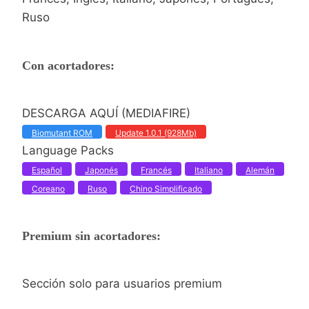
Ruso
Con acortadores:
DESCARGA AQUÍ (MEDIAFIRE)
Biomutant ROM
Update 1.0.1 (928Mb)
Language Packs
Español
Japonés
Francés
Italiano
Alemán
Coreano
Ruso
Chino Simplificado
Premium sin acortadores:
Sección solo para usuarios premium