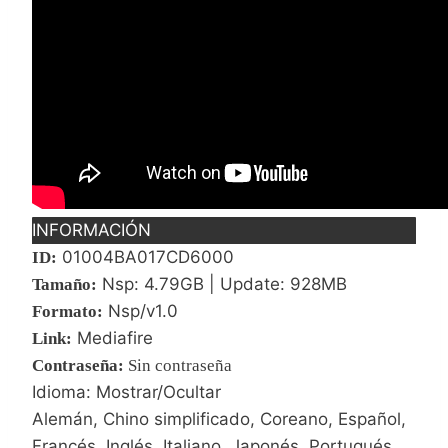
INFORMACIÓN
01004BA017CD6000
ID:
Nsp: 4.79GB | Update: 928MB
Tamaño:
Nsp/v1.0
Formato:
Mediafire
Link:
Contraseña
:
Sin contraseña
Idioma: Mostrar/Ocultar
Alemán, Chino simplificado, Coreano, Español,
Francés, Inglés, Italiano, Japonés, Portugués,