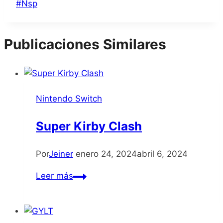
Etiquetas
#
Nsp
de
la
Publicaciones Similares
entrada:
Nintendo Switch
Super Kirby Clash
Por
Jeiner
enero 24, 2024
abril 6, 2024
Super
Leer más
Kirby
Clash