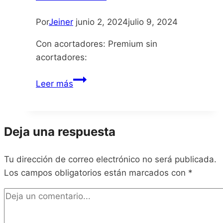
Por
Jeiner
junio 2, 2024
julio 9, 2024
Con acortadores: Premium sin
acortadores:
The
Leer más
Liar
Princess
and
Deja una respuesta
the
Blind
Tu dirección de correo electrónico no será publicada.
Prince
Los campos obligatorios están marcados con
*