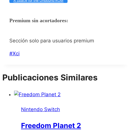
A Space for the Unbound ROM
Premium sin acortadores:
Sección solo para usuarios premium
Etiquetas
#
Xci
de
la
Publicaciones Similares
entrada:
Nintendo Switch
Freedom Planet 2