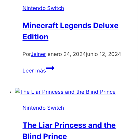
Legends
Nintendo Switch
and
the
Minecraft Legends Deluxe
Secret
Edition
Fairy
Por
Jeiner
enero 24, 2024
junio 12, 2024
Minecraft
Leer más
Legends
Deluxe
Edition
Nintendo Switch
The Liar Princess and the
Blind Prince