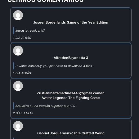
Jose
en
Borderlands Game of the Year Edition
lograste resolverlo?
1 DÍA ATRÁS
Alfred
en
Bayonetta 3
It works correctly you just have to download 4 files...
1 DÍA ATRÁS
cristianibarramartinez446@gmail.com
en
Avatar Legends The Fighting Game
actualiza a una versión superior a 20.00
2 DÍAS ATRÁS
Gabriel Jorquera
en
Yoshi’s Crafted World