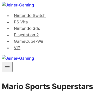
Saltar
al
Nintendo Switch
contenido
PS Vita
Nintendo 3ds
Playstation 2
GameCube-Wii
VIP
Mario Sports Superstars