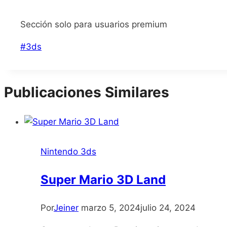
Sección solo para usuarios premium
Etiquetas
#
3ds
de
la
entrada:
Publicaciones Similares
Nintendo 3ds
Super Mario 3D Land
Por
Jeiner
marzo 5, 2024
julio 24, 2024