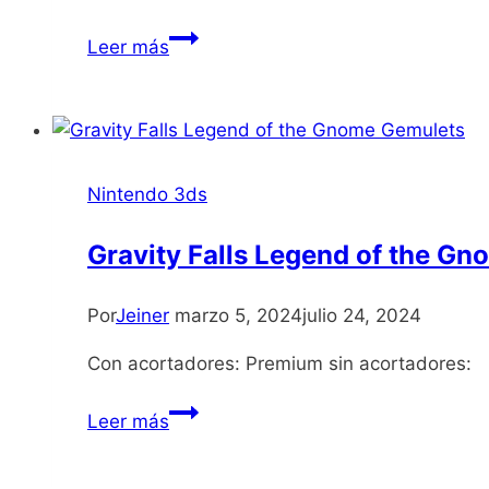
New
Leer más
Super
Mario
Bros
2
Gold
Nintendo 3ds
Edition
Gravity Falls Legend of the G
Por
Jeiner
marzo 5, 2024
julio 24, 2024
Con acortadores: Premium sin acortadores:
Gravity
Leer más
Falls
Legend