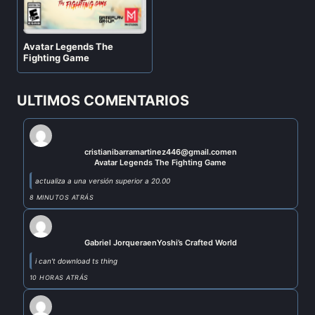
Avatar Legends The
Fighting Game
ULTIMOS COMENTARIOS
cristianibarramartinez446@gmail.com
en
Avatar Legends The Fighting Game
actualiza a una versión superior a 20.00
8 MINUTOS ATRÁS
Gabriel Jorquera
en
Yoshi’s Crafted World
i can't download ts thing
10 HORAS ATRÁS