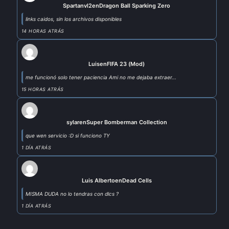
Spartanvl2
en
Dragon Ball Sparking Zero
links caidos, sin los archivos disponibles
14 HORAS ATRÁS
Luis
en
FIFA 23 (Mod)
me funcionó solo tener paciencia Ami no me dejaba extraer...
15 HORAS ATRÁS
sylar
en
Super Bomberman Collection
que wen servicio :D si funciono TY
1 DÍA ATRÁS
Luis Alberto
en
Dead Cells
MISMA DUDA no lo tendras con dlcs ?
1 DÍA ATRÁS