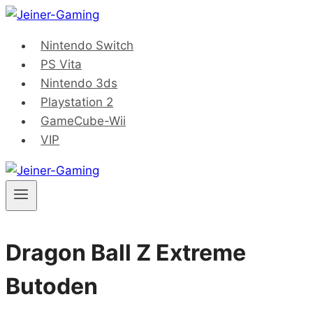
Saltar
al
Nintendo Switch
contenido
PS Vita
Nintendo 3ds
Playstation 2
GameCube-Wii
VIP
Dragon Ball Z Extreme
Butoden