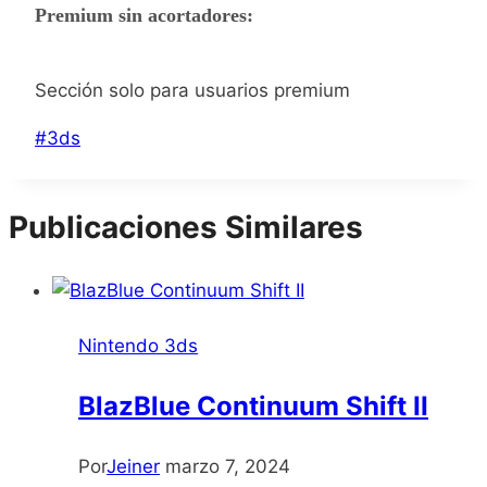
Premium sin acortadores:
Sección solo para usuarios premium
Etiquetas
#
3ds
de
la
Publicaciones Similares
entrada:
Nintendo 3ds
BlazBlue Continuum Shift II
Por
Jeiner
marzo 7, 2024