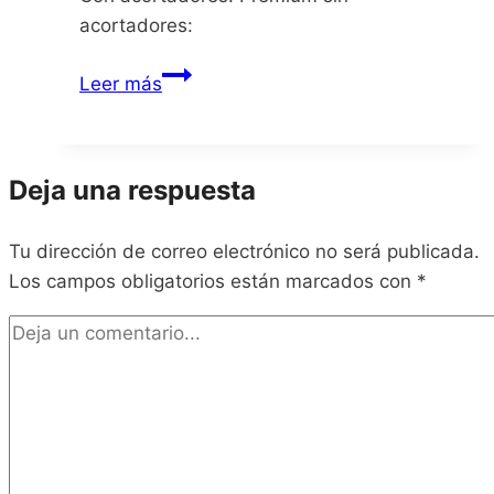
acortadores:
My
Leer más
Hero
Academia
Battle
Deja una respuesta
For
All
Tu dirección de correo electrónico no será publicada.
Los campos obligatorios están marcados con
*