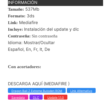
INFORMACIÓN
537Mb
Tamaño:
3ds
Formato:
Mediafire
Link:
Instalación del update y dlc
Incluye:
Contraseña
:
Sin contraseña
Idioma: Mostrar/Ocultar
Español, En, Fr, It, De
Con acortadores:
DESCARGA AQUÍ (MEDIAFIRE )
Dragon Ball Z Extreme Butoden ROM
Link Alternativo
Savedata
DLC
Update 1.1.0