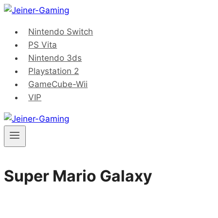
Saltar
al
Nintendo Switch
contenido
PS Vita
Nintendo 3ds
Playstation 2
GameCube-Wii
VIP
Super Mario Galaxy