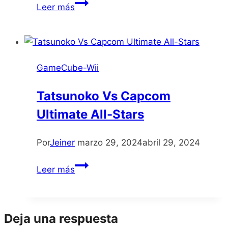
Sonic
Leer más
&
Sega
All-
Stars
GameCube-Wii
Racing
Tatsunoko Vs Capcom
Ultimate All-Stars
Por
Jeiner
marzo 29, 2024
abril 29, 2024
Tatsunoko
Leer más
Vs
Capcom
Ultimate
Deja una respuesta
All-