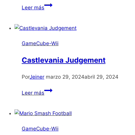
Guilty
Leer más
Gear
XX
Accent
Core
GameCube-Wii
Plus
Castlevania Judgement
Por
Jeiner
marzo 29, 2024
abril 29, 2024
Castlevania
Leer más
Judgement
GameCube-Wii