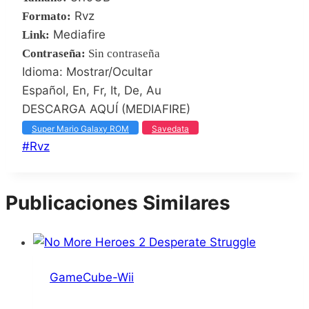
Rvz
Formato:
Mediafire
Link:
Contraseña
:
Sin contraseña
Idioma: Mostrar/Ocultar
Español, En, Fr, It, De, Au
DESCARGA AQUÍ (MEDIAFIRE)
Super Mario Galaxy ROM
Savedata
Etiquetas
#
Rvz
de
la
Publicaciones Similares
entrada:
GameCube-Wii